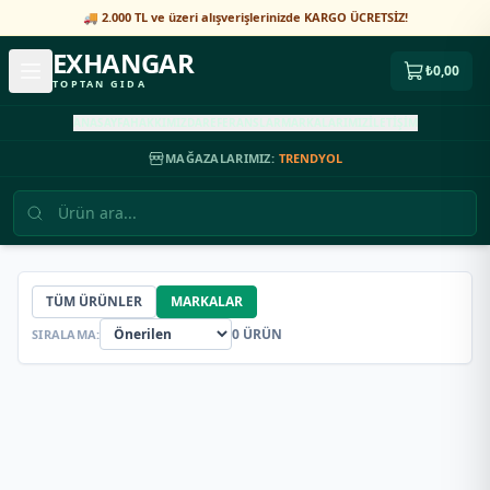
🚚 2.000 TL ve üzeri alışverişlerinizde KARGO ÜCRETSİZ!
EXHANGAR
₺0,00
TOPTAN GIDA
ANASAYFA
HAKKIMIZDA
REFERANSLAR
MARKALARIMIZ
İLETİŞİM
MAĞAZALARIMIZ:
TRENDYOL
TÜM ÜRÜNLER
MARKALAR
0
ÜRÜN
SIRALAMA: