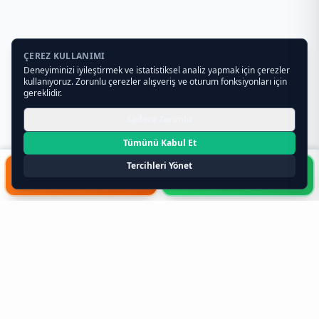
ÇEREZ KULLANIMI
Deneyiminizi iyileştirmek ve istatistiksel analiz yapmak için çerezler
kullanıyoruz. Zorunlu çerezler alışveriş ve oturum fonksiyonları için
gereklidir.
Sadece Zorunlu
Tümünü Kabul Et
Tercihleri Yönet
HIZLI FORM
WHATSAPP
Toptan Teklif Al
0541 261 34 19
Toptan Gıda ve Gıda Toptancıları
Hakkında Bilmeniz Gerekenler