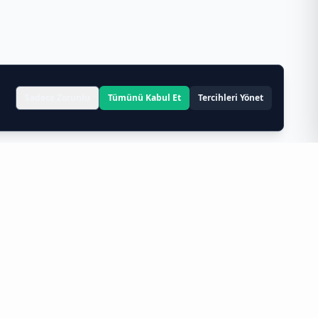
Sadece Zorunlu
Tümünü Kabul Et
Tercihleri Yönet
imizle,
cafe tedarikçisi
ve
restoran tedarikçisi
iriyoruz.