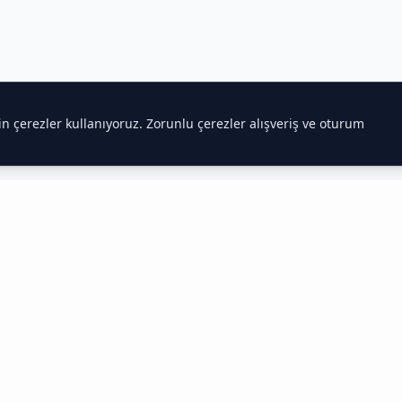
çin çerezler kullanıyoruz. Zorunlu çerezler alışveriş ve oturum
 Hakkında Bilmeniz Gerekenler
 Tedarikçisi
htiyaçlarını karşılar.
Toptan gıda satışı
alanında uzmanlaşmış ekib
antin ve marketler için en uygun fiyatlı ürünleri kapınıza kadar get
edarik Zinciri