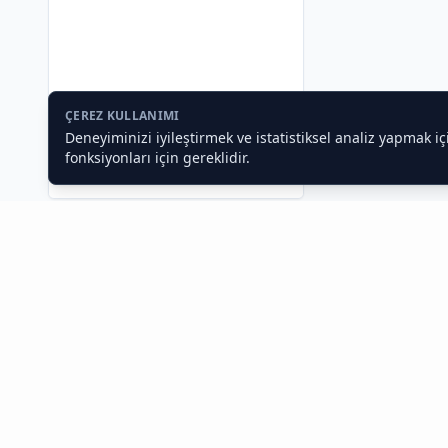
ÇEREZ KULLANIMI
Deneyiminizi iyileştirmek ve istatistiksel analiz yapmak i
fonksiyonları için gereklidir.
Toptan Gıda ve Gıda Toptancıları
İstanbul Toptan Gıda Satışı, Cafe ve Restoran
Exhangar,
İstanbul gıda toptancısı
olarak işletmenizin tüm i
arayışlarınıza profesyonel çözümler sunuyoruz. Otel, büfe, k
Toptan Gıda Sektöründe Dijital Dönüşüm ve T