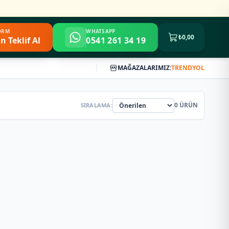
FORM
WHATSAPP
₺0,00
n Teklif Al
0541 261 34 19
MAĞAZALARIMIZ:
TRENDYOL
0
ÜRÜN
SIRALAMA: