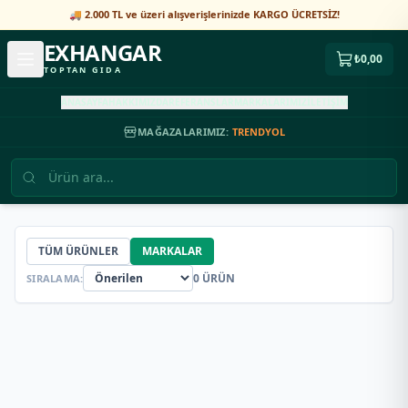
🚚 2.000 TL ve üzeri alışverişlerinizde KARGO ÜCRETSİZ!
EXHANGAR
₺0,00
TOPTAN GIDA
ANASAYFA
HAKKIMIZDA
REFERANSLAR
MARKALARIMIZ
İLETİŞİM
MAĞAZALARIMIZ:
TRENDYOL
TÜM ÜRÜNLER
MARKALAR
0
ÜRÜN
SIRALAMA: