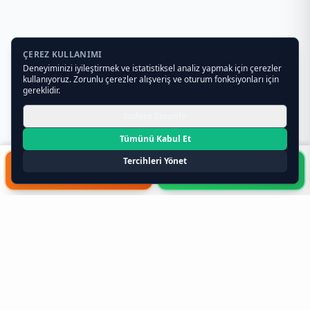
ÇEREZ KULLANIMI
Deneyiminizi iyileştirmek ve istatistiksel analiz yapmak için çerezler
kullanıyoruz. Zorunlu çerezler alışveriş ve oturum fonksiyonları için
gereklidir.
Sadece Zorunlu
Tümünü Kabul Et
Tercihleri Yönet
HIZLI FORM
WHATSAPP
Toptan Teklif Al
0541 261 34 19
Toptan Gıda ve Gıda Toptancıları
Hakkında Bilmeniz Gerekenler