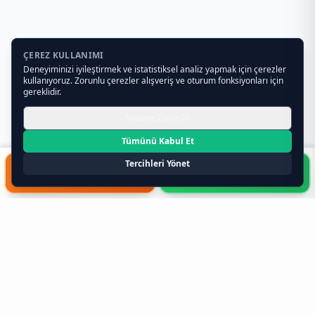
ÇEREZ KULLANIMI
Deneyiminizi iyileştirmek ve istatistiksel analiz yapmak için çerezler
kullanıyoruz. Zorunlu çerezler alışveriş ve oturum fonksiyonları için
gereklidir.
Sadece Zorunlu
Tümünü Kabul Et
Tercihleri Yönet
HIZLI FORM
WHATSAPP
Toptan Teklif Al
0541 261 34 19
Toptan Gıda ve Gıda Toptancıları
Hakkında Bilmeniz Gerekenler