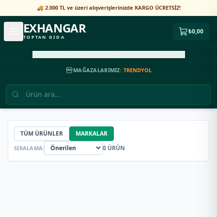
🚚 2.000 TL ve üzeri alışverişlerinizde KARGO ÜCRETSİZ!
EXHANGAR
₺0,00
TOPTAN GIDA
ANASAYFA
HAKKIMIZDA
REFERANSLAR
MARKALARIMIZ
İLETİŞİM
MAĞAZALARIMIZ:
TRENDYOL
TÜM ÜRÜNLER
MARKALAR
0
ÜRÜN
SIRALAMA: