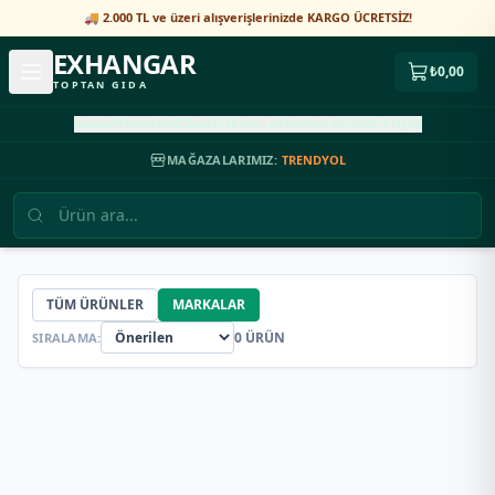
🚚 2.000 TL ve üzeri alışverişlerinizde KARGO ÜCRETSİZ!
EXHANGAR
₺0,00
TOPTAN GIDA
ANASAYFA
HAKKIMIZDA
REFERANSLAR
MARKALARIMIZ
İLETİŞİM
MAĞAZALARIMIZ:
TRENDYOL
TÜM ÜRÜNLER
MARKALAR
0
ÜRÜN
SIRALAMA: