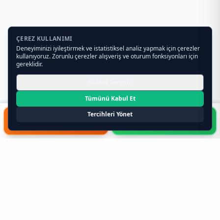
ÇEREZ KULLANIMI
Deneyiminizi iyileştirmek ve istatistiksel analiz yapmak için çerezler
kullanıyoruz. Zorunlu çerezler alışveriş ve oturum fonksiyonları için
gereklidir.
Sadece Zorunlu
Tümünü Kabul Et
Tercihleri Yönet
HIZLI FORM
WHATSAPP
Toptan Teklif Al
0541 261 34 19
Toptan Gıda ve Gıda Toptancıları
Hakkında Bilmeniz Gerekenler