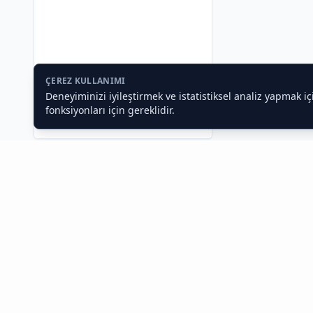
ÇEREZ KULLANIMI
Deneyiminizi iyileştirmek ve istatistiksel analiz yapmak i
fonksiyonları için gereklidir.
Toptan Gıda ve Gıda Toptancıları
İstanbul Toptan Gıda Satışı, Cafe ve Restoran
Exhangar,
İstanbul gıda toptancısı
olarak işletmenizin tüm i
arayışlarınıza profesyonel çözümler sunuyoruz. Otel, büfe, k
Toptan Gıda Sektöründe Dijital Dönüşüm ve T