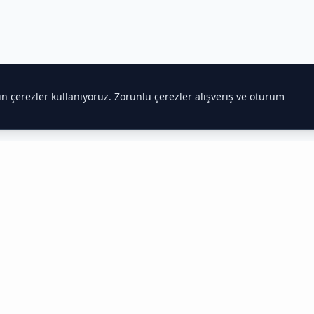
çin çerezler kullanıyoruz. Zorunlu çerezler alışveriş ve oturum
 Hakkında Bilmeniz Gerekenler
 Tedarikçisi
htiyaçlarını karşılar.
Toptan gıda satışı
alanında uzmanlaşmış ekib
antin ve marketler için en uygun fiyatlı ürünleri kapınıza kadar get
edarik Zinciri