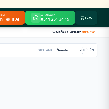
FORM
WHATSAPP
₺0,00
n Teklif Al
0541 261 34 19
MAĞAZALARIMIZ:
TRENDYOL
0
ÜRÜN
SIRALAMA: