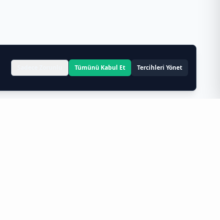
Sadece Zorunlu
Tümünü Kabul Et
Tercihleri Yönet
imizle,
cafe tedarikçisi
ve
restoran tedarikçisi
iriyoruz.