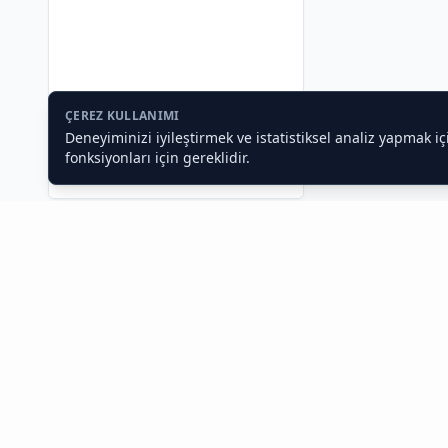
ÇEREZ KULLANIMI
Deneyiminizi iyileştirmek ve istatistiksel analiz yapmak i
fonksiyonları için gereklidir.
Toptan Gıda ve Gıda Toptancıları
İstanbul Toptan Gıda Satışı, Cafe ve Restoran
Exhangar,
İstanbul gıda toptancısı
olarak işletmenizin tüm i
arayışlarınıza profesyonel çözümler sunuyoruz. Otel, büfe, k
Toptan Gıda Sektöründe Dijital Dönüşüm ve T