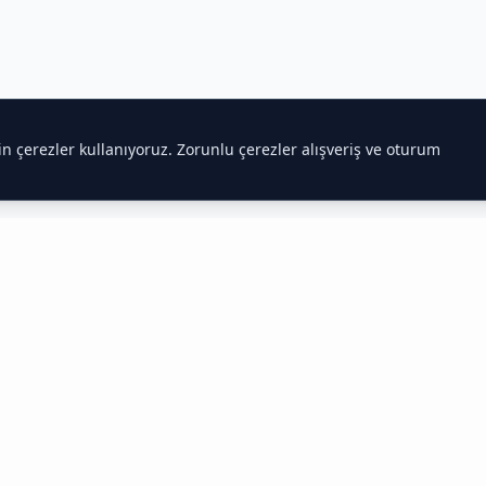
çin çerezler kullanıyoruz. Zorunlu çerezler alışveriş ve oturum
 Hakkında Bilmeniz Gerekenler
 Tedarikçisi
htiyaçlarını karşılar.
Toptan gıda satışı
alanında uzmanlaşmış ekib
antin ve marketler için en uygun fiyatlı ürünleri kapınıza kadar get
edarik Zinciri