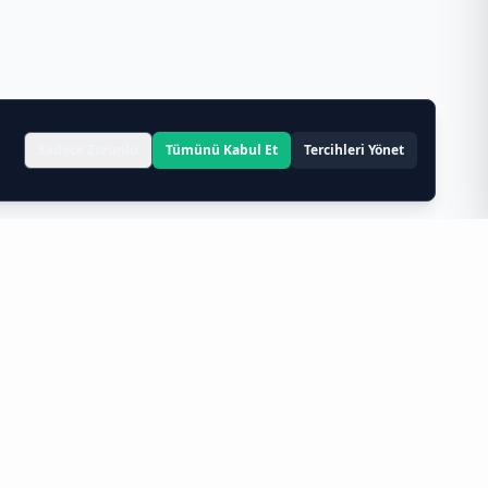
Sadece Zorunlu
Tümünü Kabul Et
Tercihleri Yönet
imizle,
cafe tedarikçisi
ve
restoran tedarikçisi
iriyoruz.