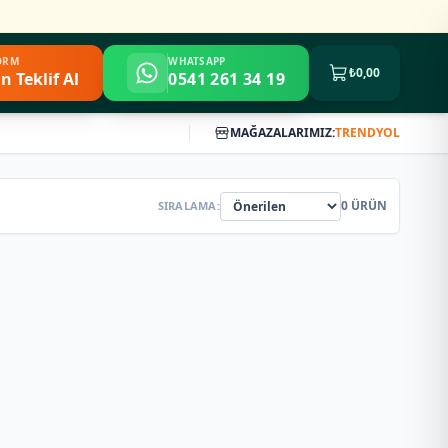
FORM
WHATSAPP
₺0,00
n Teklif Al
0541 261 34 19
MAĞAZALARIMIZ:
TRENDYOL
0
ÜRÜN
SIRALAMA: