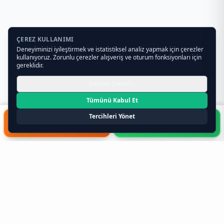
ÇEREZ KULLANIMI
Deneyiminizi iyileştirmek ve istatistiksel analiz yapmak için çerezler
kullanıyoruz. Zorunlu çerezler alışveriş ve oturum fonksiyonları için
gereklidir.
Sadece Zorunlu
Tümünü Kabul Et
Tercihleri Yönet
HIZLI FORM
WHATSAPP
Toptan Teklif Al
0541 261 34 19
Toptan Gıda ve Gıda Toptancıları
Hakkında Bilmeniz Gerekenler