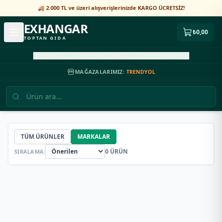
🚚 2.000 TL ve üzeri alışverişlerinizde KARGO ÜCRETSİZ!
EXHANGAR
₺0,00
TOPTAN GIDA
ANASAYFA
HAKKIMIZDA
REFERANSLAR
MARKALARIMIZ
İLETİŞİM
MAĞAZALARIMIZ:
TRENDYOL
TÜM ÜRÜNLER
MARKALAR
0
ÜRÜN
SIRALAMA: